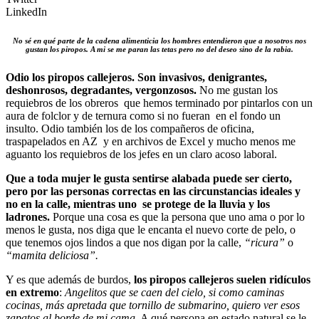
LinkedIn
No sé en qué parte de la cadena alimenticia los hombres entendieron que a nosotros nos
gustan los piropos. A mi se me paran las tetas pero no del deseo sino de la rabia.
Odio los piropos callejeros. Son invasivos, denigrantes,
deshonrosos, degradantes, vergonzosos.
No me gustan los
requiebros de los obreros que hemos terminado por pintarlos con un
aura de folclor y de ternura como si no fueran en el fondo un
insulto. Odio también los de los compañeros de oficina,
traspapelados en AZ y en archivos de Excel y mucho menos me
aguanto los requiebros de los jefes en un claro acoso laboral.
Que a toda mujer le gusta sentirse alabada puede ser cierto,
pero por las personas correctas en las circunstancias ideales y
no en la calle, mientras uno se protege de la lluvia y los
ladrones.
Porque una cosa es que la persona que uno ama o por lo
menos le gusta, nos diga que le encanta el nuevo corte de pelo, o
que tenemos ojos lindos a que nos digan por la calle,
“ricura”
o
“mamita deliciosa”.
Y es que además de burdos,
los piropos callejeros suelen ridículos
en extremo
:
Angelitos que se caen del cielo, si como caminas
cocinas, más apretada que tornillo de submarino, quiero ver esos
zapatos al borde de mi cama.
A qué persona en estado natural se le